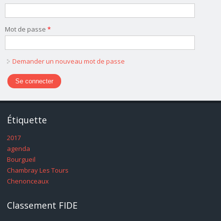
Mot de passe
*
Demander un nouveau mot de passe
Étiquette
2017
agenda
Bourgueil
Chambray Les Tours
Chenonceaux
Classement FIDE