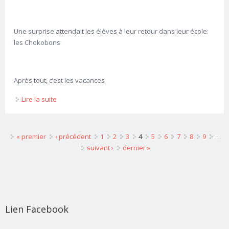
Une surprise attendait les élèves à leur retour dans leur école:
les Chokobons
Après tout, c’est les vacances
Lire la suite
de Quelle fin d’année
Pages
« premier
‹ précédent
1
2
3
4
5
6
7
8
9
…
suivant ›
dernier »
Lien Facebook