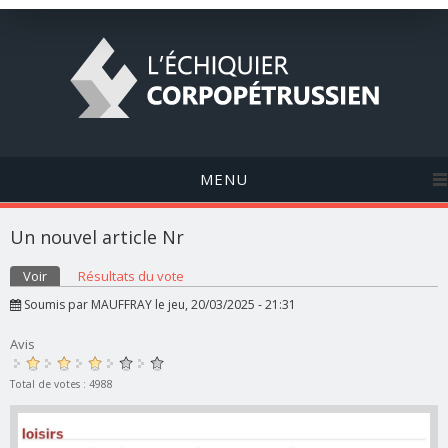
MENU
Un nouvel article Nr
Onglets principaux
Voir
(onglet actif)
Résultats du vote
Soumis par
MAUFFRAY
le jeu, 20/03/2025 - 21:31
Avis
Total de votes : 4988